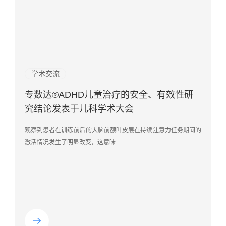
新闻动态
学术交流
学术交流
学术交流
学术交流
行业资讯
学术交流
喜报 | 数药智能荣登“2026未来医疗100强”创
论文解读 | 基于单通道脑电神经反馈的电子
里程碑 | 中国脑科学新突破：数药智能携手
喜报 | 数药智能ADHD数字药物疗效获中文
《JMIR》发表 | 针对中国注意缺陷多动障碍
高科技，不费妈，多动症(ADHD)新型疗法
专数达®ADHD儿童治疗的安全、有效性研
新健康服务与产业链服务榜TOP100
游戏式ADHD数字疗法研究
浙大联合团队攻克ADHD“闭环训练”难题，
核心期刊综述权威认证
儿童的游戏式数字疗法干预效果与安全性评
来了！
究结论发表于儿科学术大会
登顶国际权威期刊
估：单臂开放标签前-后对照研究
5月21日上午，2026未来医疗100强评选颁奖典礼在上海举行，现
日，一项由中国科研团队完成的关于儿童注意缺陷多动障碍
近日，由浙江大学医学院附属儿童医院牵头撰写，数药智能科研学
对于多动症至今尚未有完全治愈的前沿报道，但是随着医学的发
观察到患者在训练前后的大脑前额叶皮层在持续注意力任务期间的
场正式发布了备受瞩目的...
（ADHD）数字疗法的研究成果，获得...
术带头人冯尚博士参与的研究成果...
展，治疗多动症的干预方法却在发生...
激活情况发生了明显改变，这意味...
近日，一项由中国科研团队完成的关于儿童注意缺陷多动障碍
一项来自浙江大学医学院附属儿童医院的研究表明，一款获得中国
（ADHD）数字疗法的研究成果，获...
国家药监局批准的“游戏式数字疗...