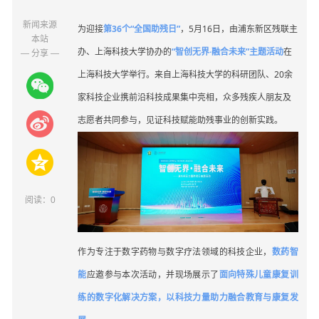
新闻来源
为迎接
第36个“全国助残日”
，5月16日，由浦东新区残联主
本站
办、上海科技大学协办的
“智创无界·融合未来”主题活动
在
— 分享 —
上海科技大学举行。来自上海科技大学的科研团队、20余
家科技企业携前沿科技成果集中亮相，众多残疾人朋友及
志愿者共同参与，见证科技赋能助残事业的创新实践。
阅读：
0
作为专注于数字药物与数字疗法领域的科技企业，
数药智
能
应邀参与本次活动，并现场展示了
面向特殊儿童康复训
练的数字化解决方案，以科技力量助力融合教育与康复发