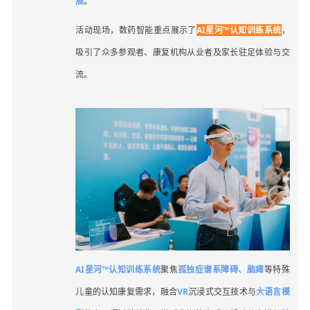
展
。
活动现场，数药智能重点展示了
AI星河™认知训练系统
，
吸引了众多参观者、康复机构从业者及家长驻足体验与交
流。
AI星河™认知训练系统
聚焦
孤独症谱系障碍、脑瘫
等特殊
儿童的认知康复需求，融合
VR
沉浸式交互技术与
大语言模