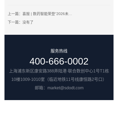
上一篇：
喜报 | 数药智能荣登“2026未来医疗100强”创新健康服务与产业链服务榜TOP100
下一篇：
没有了
服务热线
400-666-0002
上海浦东新区康安路388弄陆港·联合数创中心1号T1栋
10楼1009-1010室（临近地铁11号线康恒路2号口）
邮箱：market@sdodt.com