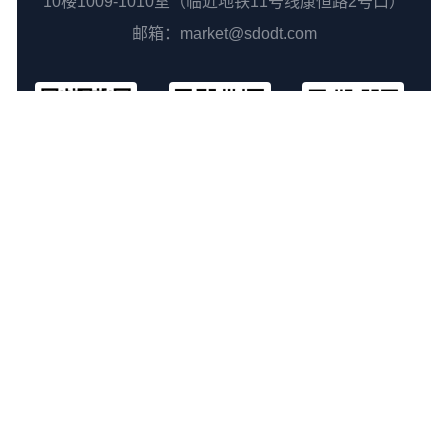
10楼1009-1010室（临近地铁11号线康恒路2号口）
邮箱：market@sdodt.com
官方公众号
官方视频号
官方客服
关注我们:
©2022 - 上海数药智能科技有限公司 版权所有 丨
沪ICP备
2021016730号-1
丨
Powered by Moen
联系方式
丨
了解数药