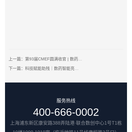
上一篇：
第93届CMEF圆满收官 | 数药智能：以AI+脑机接口重塑脑健康数字疗法，六大产品体系重磅首发！
下一篇：
科技赋能助残｜数药智能亮相“智创无界·融合未来”主题活动
服务热线
400-666-0002
上海浦东新区康安路388弄陆港·联合数创中心1号T1栋