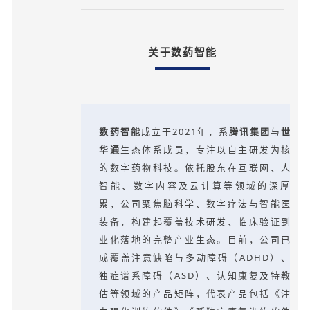
关于数药智能
数药智能
成立于2021年，系
腾讯集团
与
世纪
华通
生态体系成员，专注以自主研发为核心
的数字药物科技。依托股东在互联网、人工
智能、数字内容及云计算等领域的深厚积
累，公司聚焦脑科学、数字疗法与智能医疗
装备，构建起覆盖技术研发、临床验证到商
业化落地的完整产业生态。目前，公司已形
成覆盖注意缺陷与多动障碍（ADHD）、孤
独症谱系障碍（ASD）、认知康复及特教评
估等领域的产品矩阵，代表产品包括《注意