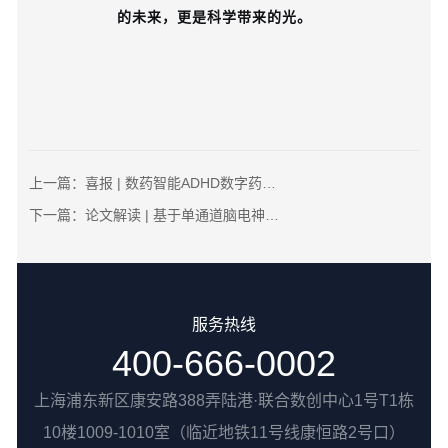
的未来，更是科学带来的光。
上一篇：
喜报 | 数药智能ADHD数字药物疗效获中文核心期刊综述权威认证
下一篇：
论文解读 | 基于单通道脑电神经反馈的电子游戏式ADHD数字疗法研究
服务热线
400-666-0002
上海浦东新区康安路388弄陆港·联合数创中心1号T1栋
10楼1009-1010室（临近地铁11号线康恒路2号口）