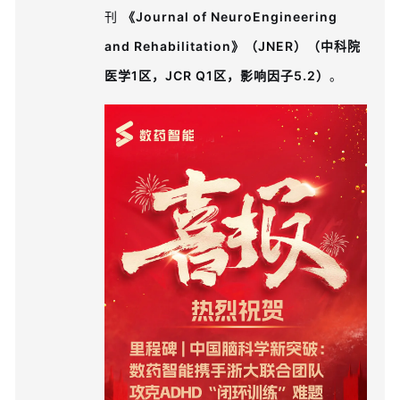
刊
《Journal of NeuroEngineering
and Rehabilitation》（JNER）
（中科院
医学1区，JCR Q1区，影响因子5.2）
。