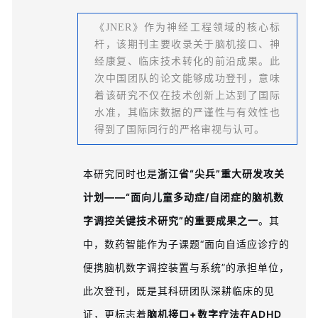
《JNER》作为神经工程领域的核心标
杆，该期刊主要收录关于
脑机接口、神
经康复、临床技术转化
的前沿成果。此
次中国团队的论文能够成功登刊，意味
着该研究不仅在技术创新上达到了国际
水准，其临床数据的严谨性与有效性也
得到了国际同行的严格审视与认可。
本研究同时也是
浙江省“尖兵”重大研发攻关
计划——“面向儿童多动症/自闭症的脑机数
字调控关键技术研究”的重要成果之一
。其
中，数药智能作为子课题“面向自适应诊疗的
便携脑机数字调控装置与系统”的承担单位，
此次登刊，既是其科研团队深耕临床的见
证，更标志着
脑机接口+
数
字疗法在ADHD