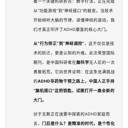
着一个关键的转折点：数字疗法，正在完成
从“功能游戏”到“神经接口”的蜕变。当技术
开始倾听大脑的节律、读懂神经的波动，我
们才真正叩开了ADHD康复的核心大门。
从“行为矫正”到“神经调控”
，这不仅仅是技
术的跃迁，更是认知的升维。此次荣登国际
期刊，是中国科研者在
脑科学
无人区的一次
勇敢拓荒。它向世界证明：在这条充满挑战
的
ADHD非药物干预之路上，中国人正手持
“脑机接口”这把钥匙，试图打开一扇全新的
大门。
对于无数正在迷雾中探索的ADHD家庭而
言，
门后是什么？是精准的时代，是个性化