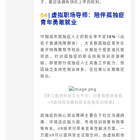
子，都应该拥有快乐上学的权利。
04
|虚拟职场导师：陪伴孤独症
青年勇敢就业
中国成年孤独症人士的就业率不足
10%
（远
低于普通残障群体），大多数孤独症青年在
离开特殊教育学校后，长期处于居家或托管
状态，针对孤独症的职业技能培训资源稀
缺。即使部分孤独症人士具备工作能力，但
因缺乏支持性就业体系，往往难以长期稳定
就业。
【
张江医药科技文化节中，记者和居民体验
VR虚拟现实模拟就业技能培训场景】
孤独症的核心就业障碍主要在于社交沟通困
难、环境适应能力弱、传统培训效果有限等
等有关。VR技术可带来变革性解决方案，一
方面VR可以提供安全试错空间，由虚拟职场