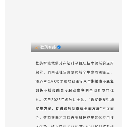
数药智能
数
药智能凭借其在脑科学和AI技术领域的深厚
积累，洞察孤独症康复领域全生命周期痛点，
核心主张VR技术布局孤独症从
早期筛查→康复
训练→社会融合→职业准备
的全周期支持体
系。
这与2025年孤独症主题：
“落实关爱行动
实施方案，促进孤独症群体全面发展”
不谋而
合，数药智能将加快自身科技成果转化应用技
术优势，倾力打造《AI星河》VR认知训练系统