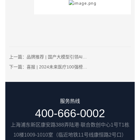
上一篇：
品牌推荐 | 国产大模型引领AI新纪元，数药智能助力儿童能力成长
下一篇：
喜报 | 2024未来医疗100强榜单，数药智能再度荣耀登榜！
服务热线
400-666-0002
上海浦东新区康安路388弄陆港·联合数创中心1号T1栋
10楼1009-1010室（临近地铁11号线康恒路2号口）