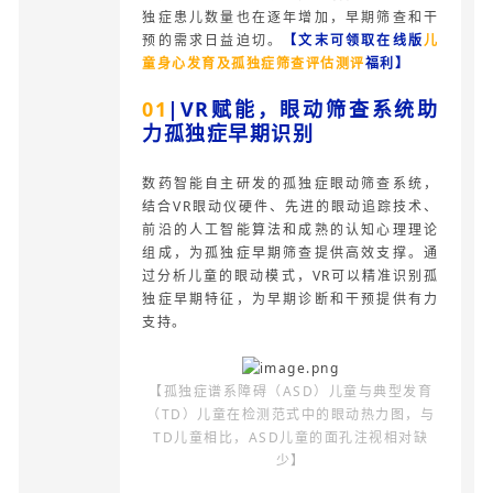
独症患儿数量也在逐年增加，早期筛查和干
预的需求日益迫切。
【文末可领取在线版
儿
童身心发育及孤独症筛查评估
测评
福利】
01
|VR
赋能，眼动筛查系统助
力孤独症早期识别
数药智能自主研发的孤独症眼动筛查系统，
结合VR眼动仪硬件、先进的眼动追踪技术、
前沿的人工智能算法和成熟的认知心理理论
组成，为孤独症早期筛查提供高效支撑。通
过分析儿童的眼动模式，VR可以精准识别孤
独症早期特征，为早期诊断和干预提供有力
支持。
【孤独症谱系障碍（ASD）儿童与典型发育
（TD）儿童在检测范式中的眼动热力图，与
TD儿童相比，ASD儿童的面孔注视相对缺
少】