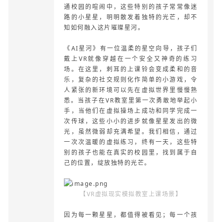
通校园的喧闹中，这些特别的孩子常常像迷
路的小星星，明明散发着独特的光芒，却不
知如何融入这片璀璨星河。
《AI星河》有一位温柔的星空向导，孩子们
戴上VR就像穿越在一个安全又神奇的练习
场。在这里，刺耳的上课铃会变成柔和的音
乐，复杂的社交规则化作简单的小游戏，令
人紧张的新环境可以先在虚拟世界里慢慢熟
悉。当孩子在VR教室里第一次勇敢地举起小
手，当他们在虚拟操场上成功和同学完成一
次传球，这些小小的进步就像星星发出的微
光，虽然微弱却充满希望。我们相信，通过
一次次温暖的虚拟练习，终有一天，这些特
别的孩子也能在真实的校园里，找到属于自
己的位置，绽放独特的光芒。
【
VR虚拟现实模拟教室上课场景】
因为每一颗星星，都值得被看见；每一个孩