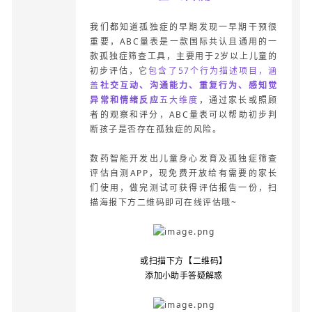
我们都知道孤独症的早期发现一早期干预很
重要，ABC量表是一款国际共认且通用的一
款孤独症筛查工具，主要用于2岁以上儿童的
初步评估，它
包含了57个行为描述项目，涵
盖
社交互动、沟通能力、重复行为、感知觉
异常和情绪反应
五大维度
，通过家长或照顾
者的观察和评分，ABC量表可以帮助初步判
断孩子是否存在孤独症的风险。
数药智能开发出儿童身心发育及孤独症筛查
评估自测APP，现免费开放给有需要的家长
们使用，做完测试可获得评估报告一份，扫
描海报下方二维码即可在线评估哦~
或扫描下方【二维码】
添加小助手答疑解惑