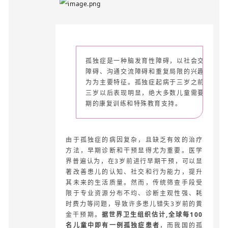
孤独症是一种脑发育性障碍，以社会交往
障碍、沟通交流障碍和重复局限的兴趣行
为为主要特征。孤独症起病于三岁之前，
三岁以后表现明显，绝大多数儿童需要长
期的康复训练和特殊教育支持。
由于孤独症的病因复杂，且缺乏有效的治疗
方法，早期诊断和干预显得尤为重要。医学
界普遍认为，在3岁前进行早期干预，可以显
著改善患儿的认知、社交和行为能力，提升
其未来的生活质量。然而，传统筛查手段受
限于专业资源分布不均、诊断主观性强、耗
时费力等问题，导致许多患儿错失3岁前的黄
金干预期。
据世界卫生组织估计,全球每100
名儿童中即有一例孤独症患者
，而我国的孤