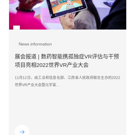
Industry Information
News information
News information
品牌动态 | 数药智能成功加入脑机接口产业
最新资讯 | 数药智能斩获2022年度最具创新
展会报道 | 数药智能携孤独症VR评估与干预
联盟，成为会员单位
性医疗科技产品TOP100
项目亮相2022世界VR产业大会
2023年2月，脑机接口产业联盟正式在北京信息通信研究院成立。
2022医疗科技世界峰会，12月14-15日在苏州狮山国际会议中心举
11月12日，由工业和信息化部、江西省人民政府联合主办的2022
数药智能第一时间向该联盟申...
行，本次会议由VB1...
世界VR产业大会暨元宇宙...